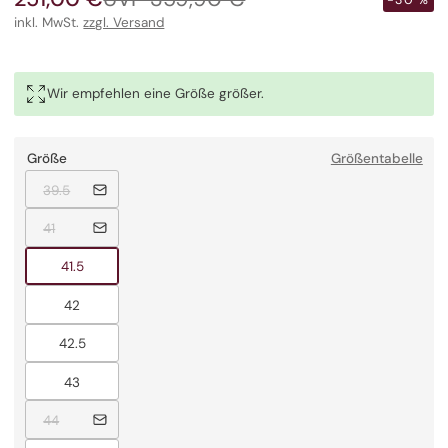
-30 %
zu
Sternen
Preis
inkl. MwSt.
zzgl. Versand
den
bewertet
Rezensionen
zu
scrollen
Wir empfehlen eine Größe größer.
Größe
Größentabelle
Ausverkauft
39.5
Ausverkauft
41
Ausverkauft
41.5
Ausverkauft
42
Ausverkauft
42.5
Ausverkauft
43
Ausverkauft
44