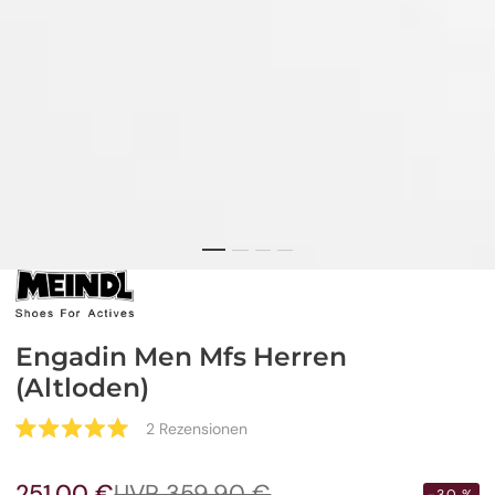
Engadin Men Mfs Herren
(Altloden)
Klicken
2
Rezensionen
Mit
Sie,
5.0
um
von
251,00 €
UVP 359,90 €
5
Verkaufspreis
Regulärer