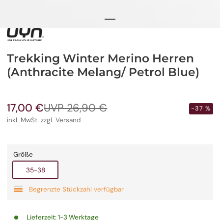
Trekking Winter Merino Herren
(Anthracite Melang/ Petrol Blue)
17,00 €
UVP 26,90 €
Verkaufspreis
Regulärer
-37 %
Preis
inkl. MwSt.
zzgl. Versand
Größe
Ausverkauft
35-38
Begrenzte Stückzahl verfügbar
Lieferzeit:
1-3 Werktage