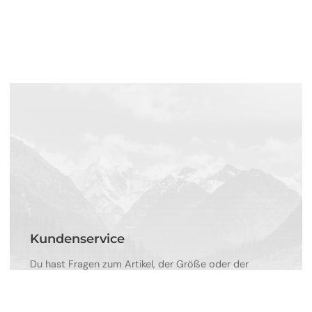
Kundenservice
Du hast Fragen zum Artikel, der Größe oder der
Passform? Nutze unseren Kundenservice für alle
Fragen rund um Wanderschuhe und das passende
Zubehör.