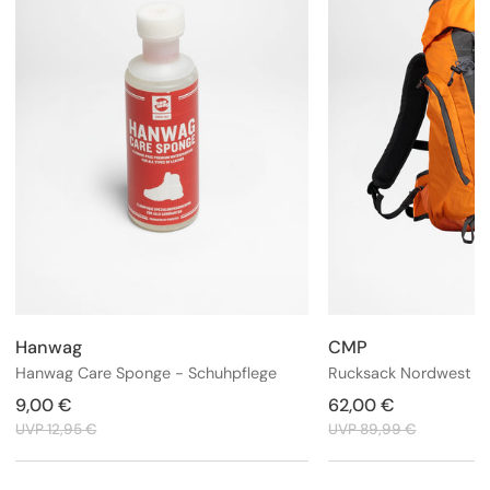
Hanwag
CMP
Anbieter:
Anbieter:
Hanwag Care Sponge - Schuhpflege
Verkaufspreis
9,00 €
Regulärer
Verkaufspreis
62,00 €
Regulärer
Preis
Preis
UVP 12,95 €
UVP 89,99 €