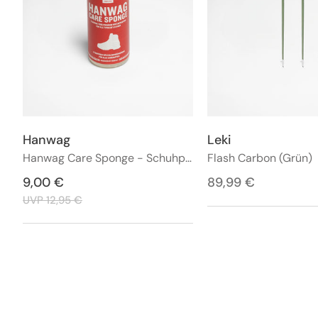
Hanwag
Leki
Anbieter:
Anbieter:
Hanwag Care Sponge - Schuhpflege
Flash Carbon (Grün)
Verkaufspreis
9,00 €
Regulärer
Regulärer
89,99 €
Preis
Preis
UVP 12,95 €