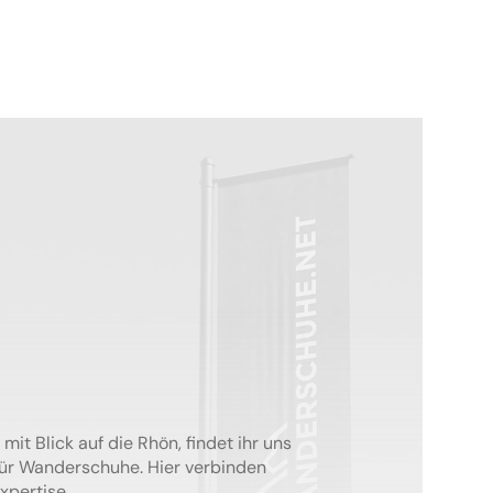
mit Blick auf die Rhön, findet ihr uns
für Wanderschuhe. Hier verbinden
xpertise.