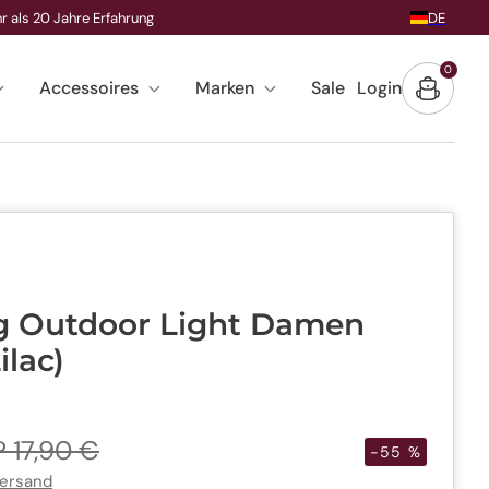
DE
r als 20 Jahre Erfahrung
0
0
Accessoires
Marken
Sale
Login
Warenk
Artike
g Outdoor Light Damen
ilac)
 17,90 €
is
-55 %
Versand