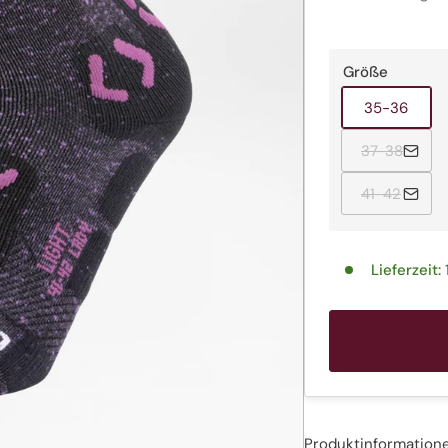
Größe
Ausve
35-36
Ausve
37-38
Ausver
41-42
Lieferzeit:
Produktinformation