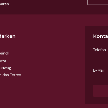
paren.
arken
Konta
Telefon
eindl
owa
anwag
E-Mail
didas Terrex