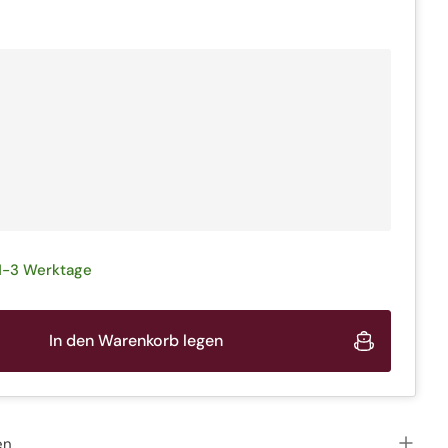
rkauft
rkauft
kauft
1-3 Werktage
In den Warenkorb legen
en