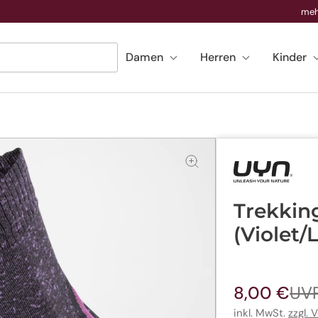
meh
Damen
Herren
Kinder
Trekkin
(Violet/L
8,00 €
UVP
Verkaufspre
Regulärer
Preis
inkl. MwSt.
zzgl. 