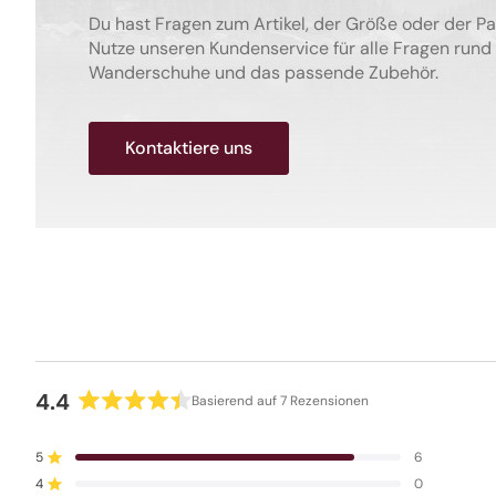
Du hast Fragen zum Artikel, der Größe oder der P
Nutze unseren Kundenservice für alle Fragen rund
Wanderschuhe und das passende Zubehör.
Kontaktiere uns
4.4
Basierend auf 7 Rezensionen
Mit
4.4
5
6
von
Mit von 5 Sternen bewertet
4
5
0
Mit von 5 Sternen bewertet