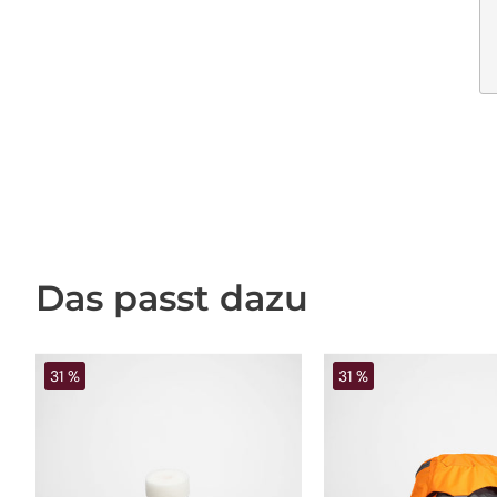
Das passt dazu
31 %
31 %