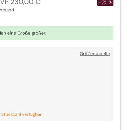
VP 230,00 €
is
zu
-35 %
den
Versand
Rezensionen
zu
scrollen
len eine Größe größer.
Größentabelle
kauft
uft
uft
auft
 Stückzahl verfügbar