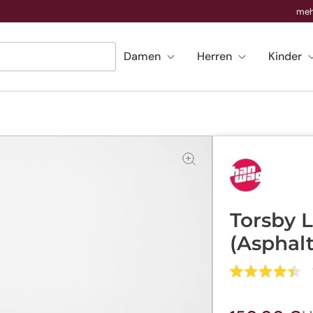
meh
Damen
Herren
Kinder
Torsby 
(Asphalt
Mit
4.4
von
5