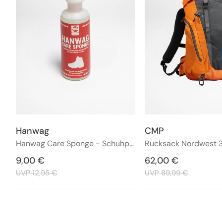
Hanwag
CMP
Anbieter:
Anbieter:
Hanwag Care Sponge - Schuhpflege
Verkaufspreis
9,00 €
Regulärer
Verkaufspreis
62,00 €
Regulärer
Preis
Preis
UVP 12,95 €
UVP 89,99 €