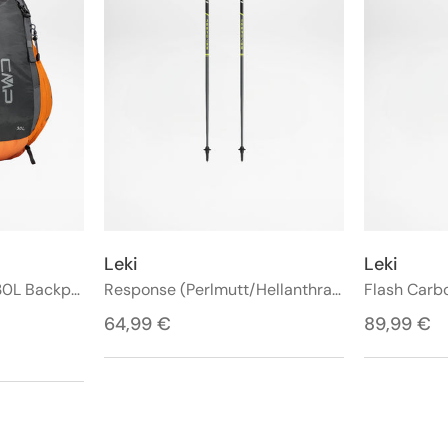
Leki
Leki
Anbieter:
Anbieter:
Rucksack Nordwest 30L Backpack (Red Orange/Anthrazit)
Response (Perlmutt/Hellanthrazit/Neonrot)
Flash Carb
Regulärer
64,99 €
Regulärer
89,99 €
Preis
Preis