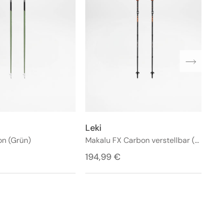
Leki
Anbieter:
on (Grün)
Makalu FX Carbon verstellbar (Schwarz)
Regulärer
194,99 €
Preis