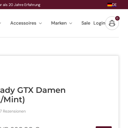
DE
r als 20 Jahre Erfahrung
0
0
Accessoires
Marken
Sale
Login
Warenk
Artike
Lady GTX Damen
/Mint)
Klicken
7
Rezensionen
Sie,
um