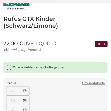
Rufus GTX Kinder
(Schwarz/Limone)
72,00 €
UVP 110,00 €
Verkaufspreis
Regulärer
-35 %
Preis
inkl. MwSt.
zzgl. Versand
Wir empfehlen eine Größe größer.
Größe
Größentabelle
Ausverkauft
28
Ausverkauft
30
Ausverkauft
31