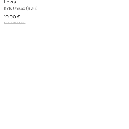
Lowa
Anbieter:
Kids Unisex (Blau)
Verkaufspreis
10,00 €
Regulärer
Preis
UVP 14,50 €