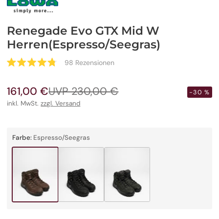
Renegade Evo GTX Mid W
Herren(Espresso/Seegras)
Klicken
98
Rezensionen
Mit
Sie,
4.8
um
von
161,00 €
UVP 230,00 €
5
Verkaufspreis
Regulärer
-30 %
zu
Sternen
Preis
inkl. MwSt.
zzgl. Versand
den
bewertet
Rezensionen
zu
scrollen
Farbe:
Espresso/Seegras