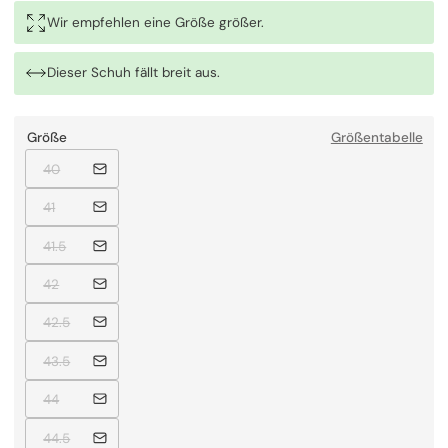
Wir empfehlen eine Größe größer.
Dieser Schuh fällt
breit
aus.
Größe
Größentabelle
Ausverkauft
40
Ausverkauft
41
Ausverkauft
41.5
Ausverkauft
42
Ausverkauft
42.5
Ausverkauft
43.5
Ausverkauft
44
Ausverkauft
44.5