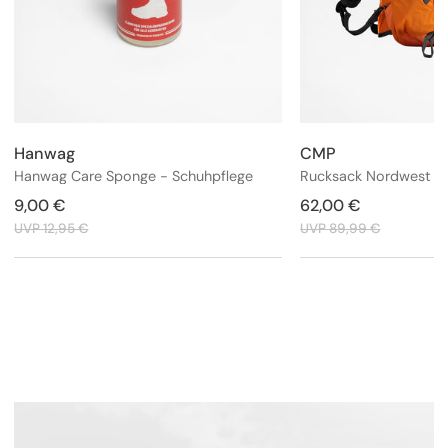
Hanwag
CMP
Anbieter:
Anbieter:
Hanwag Care Sponge - Schuhpflege
Verkaufspreis
9,00 €
Regulärer
Verkaufspreis
62,00 €
Regulärer
Preis
Preis
UVP 12,95 €
UVP 89,99 €