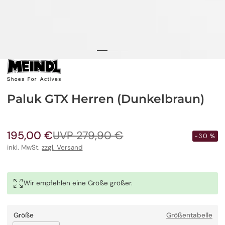
Paluk GTX Herren (Dunkelbraun)
195,00 €
UVP 279,90 €
Verkaufspreis
Regulärer
-30 %
Preis
inkl. MwSt.
zzgl. Versand
Wir empfehlen eine Größe größer.
Größe
Größentabelle