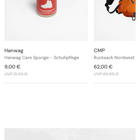
Hanwag
CMP
Anbieter:
Anbieter:
Hanwag Care Sponge - Schuhpflege
Verkaufspreis
9,00 €
Regulärer
Verkaufspreis
62,00 €
Regulärer
Preis
Preis
UVP 12,95 €
UVP 89,99 €