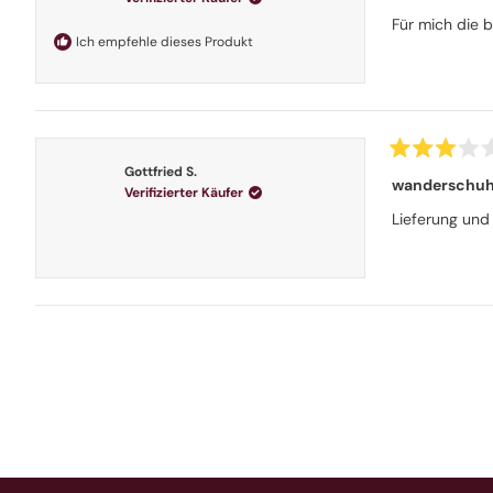
von
5
Für mich die 
Sternen
Ich empfehle dieses Produkt
bewertet
Mit
Gottfried S.
3
wanderschu
Verifizierter Käufer
von
5
Lieferung und 
Sternen
bewertet