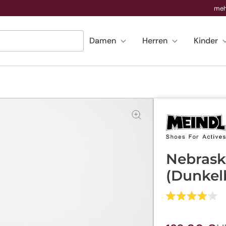
meh
Damen
Herren
Kinder
Nebrask
(Dunkel
Mit
4.0
von
5