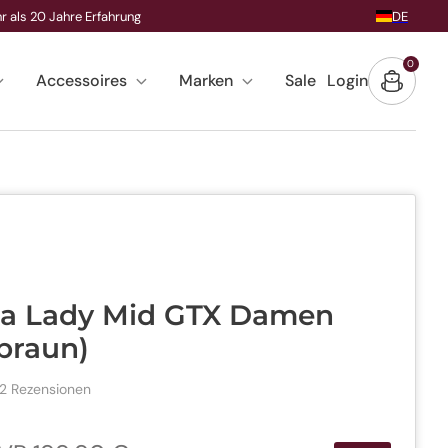
DE
r als 20 Jahre Erfahrung
0
0
Accessoires
Marken
Sale
Login
Warenk
Artike
a Lady Mid GTX Damen
braun)
Klicken
2
Rezensionen
Sie,
um