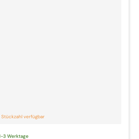
kauft
auft
kauft
uft
kauft
kauft
uft
auft
 Stückzahl verfügbar
1-3 Werktage