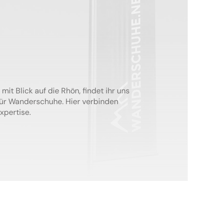
mit Blick auf die Rhön, findet ihr uns
für Wanderschuhe. Hier verbinden
xpertise.