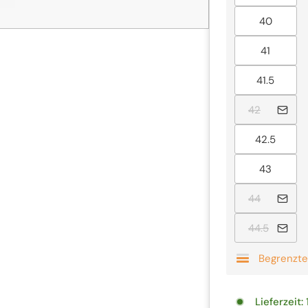
Ausver
40
Ausverk
41
Ausver
41.5
Ausverka
42
Ausver
42.5
Ausver
43
Ausverka
44
Ausverk
44.5
Begrenzte
Lieferzeit: