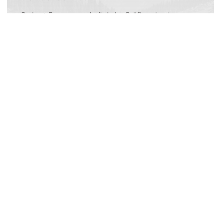
Du hast Fragen zum Artikel, der Größe oder der
Passform? Nutze unseren Kundenservice für alle
Fragen rund um Wanderschuhe und das passende
Zubehör.
Kontaktiere uns
Das sind wir