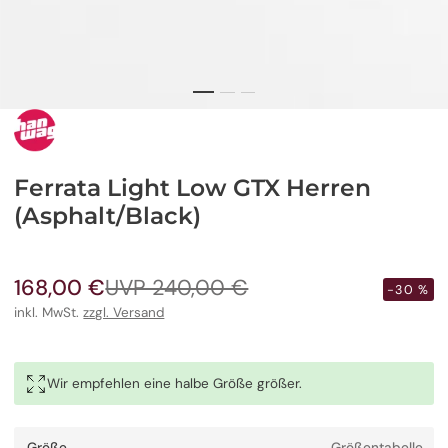
Ferrata Light Low GTX Herren
(Asphalt/Black)
168,00 €
UVP 240,00 €
Verkaufspreis
Regulärer
-30 %
Preis
inkl. MwSt.
zzgl. Versand
Wir empfehlen eine halbe Größe größer.
Größe
Größentabelle