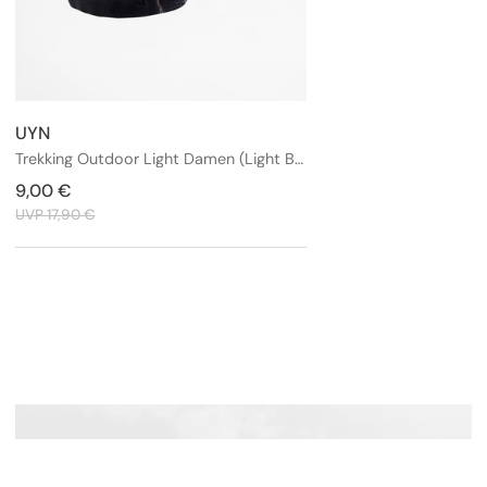
UYN
Anbieter:
Trekking Outdoor Light Damen (Light Brown/Beige)
Verkaufspreis
9,00 €
Regulärer
Preis
UVP 17,90 €