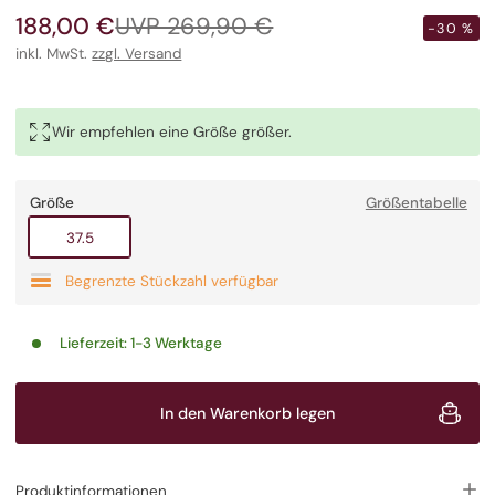
188,00 €
UVP 269,90 €
Verkaufspreis
Regulärer
-30 %
Preis
inkl. MwSt.
zzgl. Versand
Wir empfehlen eine Größe größer.
Größe
Größentabelle
Ausverkauft
37.5
Begrenzte Stückzahl verfügbar
Lieferzeit:
1-3 Werktage
In den Warenkorb legen
Produktinformationen