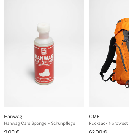
Hanwag
CMP
Anbieter:
Anbieter:
Hanwag Care Sponge - Schuhpflege
Verkaufspreis
9,00 €
Regulärer
Verkaufspreis
62,00 €
Regulärer