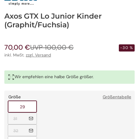
Axos GTX Lo Junior Kinder
(Graphit/Fuchsia)
70,00 €
UVP 100,00 €
Verkaufspreis
Regulärer
-30 %
Preis
inkl. MwSt.
zzgl. Versand
Wir empfehlen eine halbe Größe größer.
Größe
Größentabelle
Ausverkauft
29
Ausverkauft
31
Ausverkauft
32