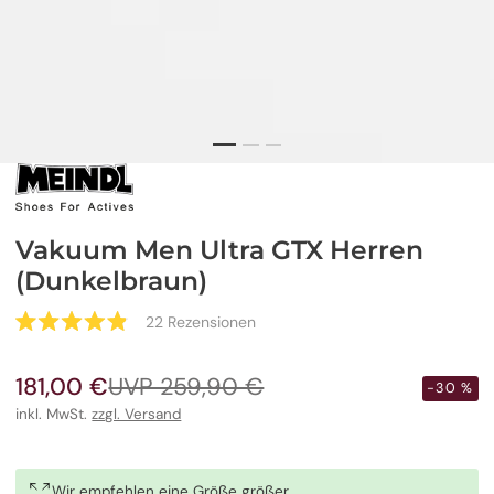
Vakuum Men Ultra GTX Herren
(Dunkelbraun)
Klicken
22
Rezensionen
Mit
Sie,
4.9
um
von
181,00 €
UVP 259,90 €
5
Verkaufspreis
Regulärer
-30 %
zu
Sternen
Preis
inkl. MwSt.
zzgl. Versand
den
bewertet
Rezensionen
zu
scrollen
Wir empfehlen eine Größe größer.