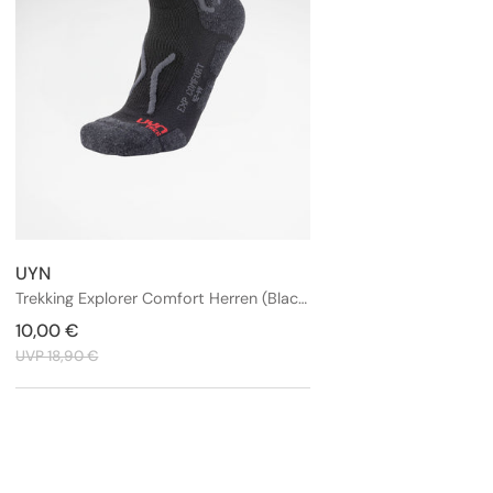
UYN
Anbieter:
Trekking Explorer Comfort Herren (Black/Grey)
Verkaufspreis
10,00 €
Regulärer
Preis
UVP 18,90 €